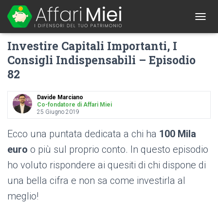
1
T
O
Investire Capitali Importanti, I
G
G
Consigli Indispensabili – Episodio
L
82
E
N
A
Davide Marciano
V
Co-fondatore di Affari Miei
I
25 Giugno 2019
G
A
Ecco una puntata dedicata a chi ha
100 Mila
T
I
euro
o più sul proprio conto. In questo episodio
O
ho voluto rispondere ai quesiti di chi dispone di
N
una bella cifra e non sa come investirla al
meglio!