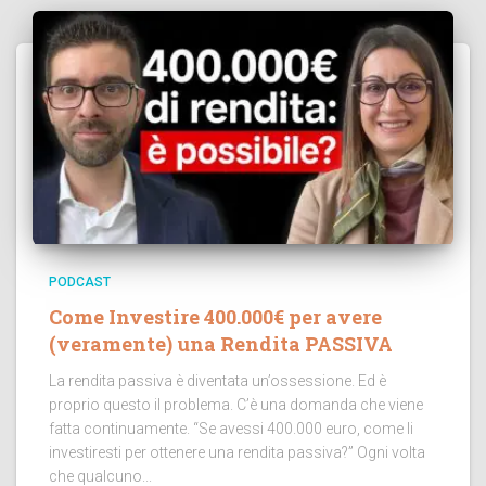
PODCAST
Come Investire 400.000€ per avere
(veramente) una Rendita PASSIVA
La rendita passiva è diventata un’ossessione. Ed è
proprio questo il problema. C’è una domanda che viene
fatta continuamente. “Se avessi 400.000 euro, come li
investiresti per ottenere una rendita passiva?” Ogni volta
che qualcuno...