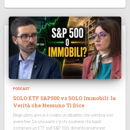
PODCAST
SOLO ETF S&P500 vs SOLO Immobili: la
Verità che Nessuno Ti Dice
Negli ultimi anni si è creato un dibattito che sembra non
avere fine. Da una parte c’è chi sostiene che basti
comprare un ETF sull’S&P 500, dimenticarsene per