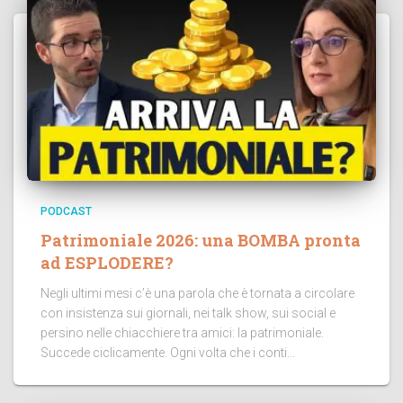
PODCAST
Patrimoniale 2026: una BOMBA pronta
ad ESPLODERE?
Negli ultimi mesi c’è una parola che è tornata a circolare
con insistenza sui giornali, nei talk show, sui social e
persino nelle chiacchiere tra amici: la patrimoniale.
Succede ciclicamente. Ogni volta che i conti...