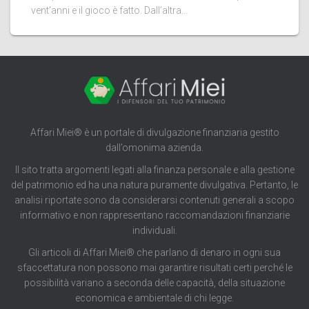
vent’anni e il gioco è fatto. Dall’altra...
Affari Miei® è un portale di divulgazione finanziaria gestito
dall’omonima azienda.
Il sito tratta argomenti legati alla finanza personale e alla gestione
del patrimonio ed ha una natura puramente divulgativa. Pertanto, le
analisi riportate sono da considerarsi contenuti generali a scopo
informativo e non rappresentano raccomandazioni finanziarie
individuali.
Gli articoli di Affari Miei® che parlano di denaro in ogni sua
sfaccettatura non possono mai garantire risultati certi perché le
possibilità variano a seconda delle capacità, della situazione
economica e ambientale di chi legge.