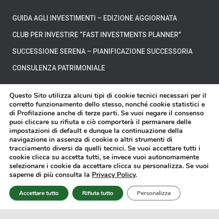
GUIDA AGLI INVESTIMENTI – EDIZIONE AGGIORNATA
CLUB PER INVESTIRE “FAST INVESTMENTS PLANNER”
SUCCESSIONE SERENA – PIANIFICAZIONE SUCCESSORIA
CONSULENZA PATRIMONIALE
Questo Sito utilizza alcuni tipi di cookie tecnici necessari per il
corretto funzionamento dello stesso, nonché cookie statistici e
di Profilazione anche di terze parti. Se vuoi negare il consenso
CHI SIAMO
DOVE SIAMO
DICONO DI NOI
puoi cliccare su rifiuta e ciò comporterà il permanere delle
impostazioni di default e dunque la continuazione della
navigazione in assenza di cookie o altri strumenti di
DISCLAIMER
CONTATTI
VIDEO
tracciamento diversi da quelli tecnici. Se vuoi accettare tutti i
cookie clicca su accetta tutti, se invece vuoi autonomamente
selezionare i cookie da accettare clicca su personalizza. Se vuoi
Affari Miei® è un marchio registrato di proprietà della Affari Miei S.r.l. - P.
saperne di più consulta la
Privacy Policy
.
IVA 11603570018 - Sede in Torino presso Corso Francesco Ferrucci n.112 -
Copyright © 2014-2025 -
Privacy Policy
-
Cookie Policy
Accettare tutto
Rifiuta tutto
Personalizza