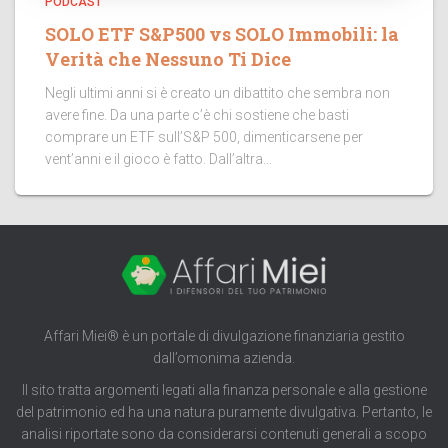
PODCAST
SOLO ETF S&P500 vs SOLO Immobili: la
Verità che Nessuno Ti Dice
Negli ultimi anni si è creato un dibattito che sembra non
avere fine. Da una parte c’è chi sostiene che basti
comprare un ETF sull’S&P 500, dimenticarsene per
vent’anni e il gioco è fatto. Dall’altra...
Affari Miei® è un portale di divulgazione finanziaria gestito
dall’omonima azienda.
Il sito tratta argomenti legati alla finanza personale e alla gestione
del patrimonio ed ha una natura puramente divulgativa. Pertanto, le
analisi riportate sono da considerarsi contenuti generali a scopo