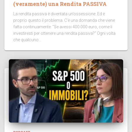
(veramente) una Rendita PASSIVA
La rendita passiva è diventata un’ossessione. Ed è
proprio questo il problema. C’è una domanda che viene
fatta continuamente. “Se avessi 400.000 euro, come li
investiresti per ottenere una rendita passiva?” Ogni volta
che qualcuno...