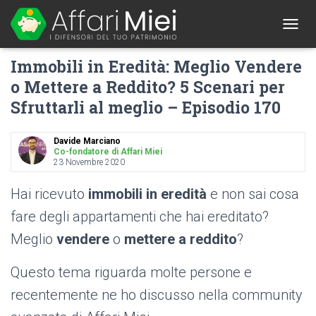
1
T
O
Immobili in Eredità: Meglio Vendere
G
G
o Mettere a Reddito? 5 Scenari per
L
Sfruttarli al meglio – Episodio 170
E
N
A
Davide Marciano
V
Co-fondatore di Affari Miei
I
23 Novembre 2020
G
A
Hai ricevuto
immobili in eredità
e non sai cosa
T
I
fare degli appartamenti che hai ereditato?
O
Meglio
vendere
o
mettere a reddito
?
N
Questo tema riguarda molte persone e
recentemente ne ho discusso nella community