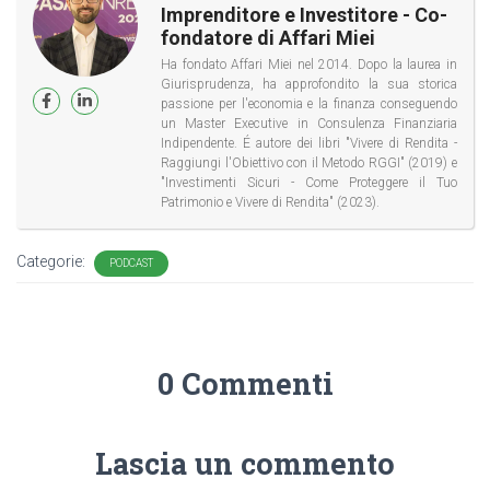
Imprenditore e Investitore - Co-
fondatore di Affari Miei
Ha fondato Affari Miei nel 2014. Dopo la laurea in
Giurisprudenza, ha approfondito la sua storica
passione per l'economia e la finanza conseguendo
un Master Executive in Consulenza Finanziaria
Indipendente. É autore dei libri "Vivere di Rendita -
Raggiungi l'Obiettivo con il Metodo RGGI" (2019) e
"Investimenti Sicuri - Come Proteggere il Tuo
Patrimonio e Vivere di Rendita" (2023).
Categorie:
PODCAST
0 Commenti
Lascia un commento