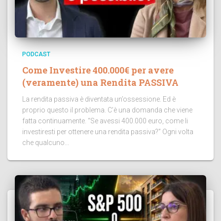
PODCAST
Come Investire 400.000€ per avere
(veramente) una Rendita PASSIVA
La rendita passiva è diventata un’ossessione. Ed è
proprio questo il problema. C’è una domanda che viene
fatta continuamente. “Se avessi 400.000 euro, come li
investiresti per ottenere una rendita passiva?” Ogni volta
che qualcuno...