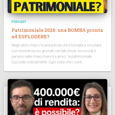
PODCAST
Patrimoniale 2026: una BOMBA pronta
ad ESPLODERE?
Negli ultimi mesi c’è una parola che è tornata a circolare
con insistenza sui giornali, nei talk show, sui social e
persino nelle chiacchiere tra amici: la patrimoniale.
Succede ciclicamente. Ogni volta che i conti...