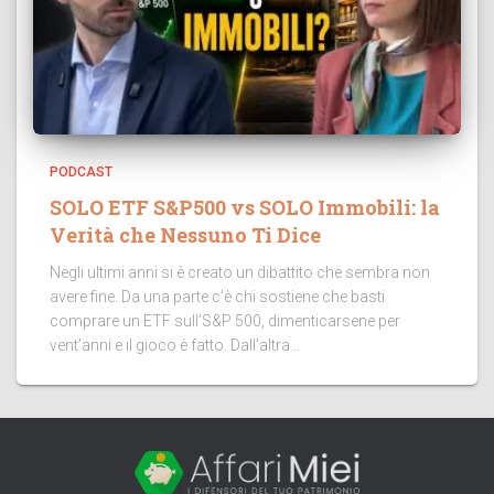
PODCAST
SOLO ETF S&P500 vs SOLO Immobili: la
Verità che Nessuno Ti Dice
Negli ultimi anni si è creato un dibattito che sembra non
avere fine. Da una parte c’è chi sostiene che basti
comprare un ETF sull’S&P 500, dimenticarsene per
vent’anni e il gioco è fatto. Dall’altra...