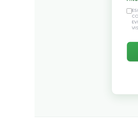
ES
CO
EV
VI