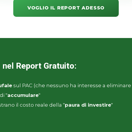
VOGLIO IL REPORT ADESSO
i nel
Report Gratuito
:
ufale
sul PAC (che nessuno ha interesse a eliminare
di "
accumulare
"
rano il costo reale della "
paura di investire
"