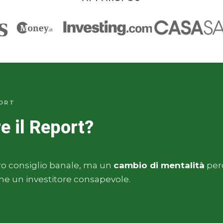
INFORMATIVI, EVENTI, REPORT E NUOVE INIZIATIVE DI AFFARI MIEI
AVENDO PRESO VISIONE DELLA PRIVACY POLICY.
PRIVACY
POLICY
VOGLIO IL REPORT GRATIS
ORT
re il Report?
tro consiglio banale, ma un
cambio di mentalità
perc
e un investitore consapevole.