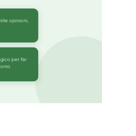
ille opinioni,
gico per far
monio