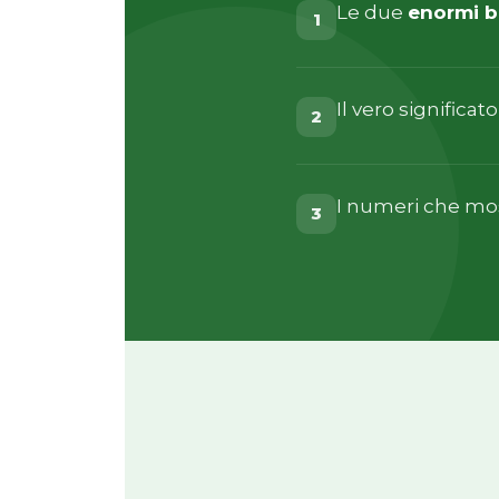
Le due
enormi b
1
Il vero significato 
2
I numeri che most
3