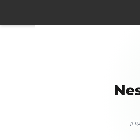
Nes
Il P