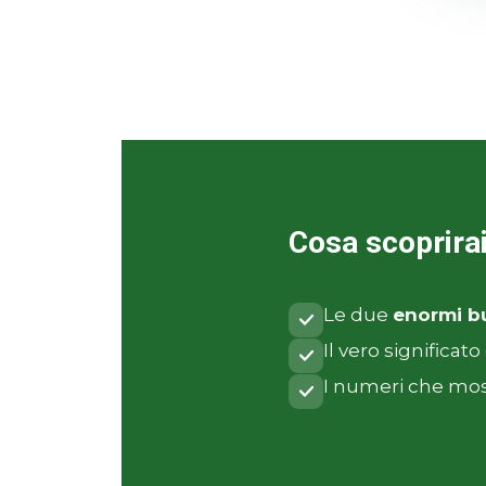
Cosa scoprira
Le due
enormi b
Il vero significato 
I numeri che most