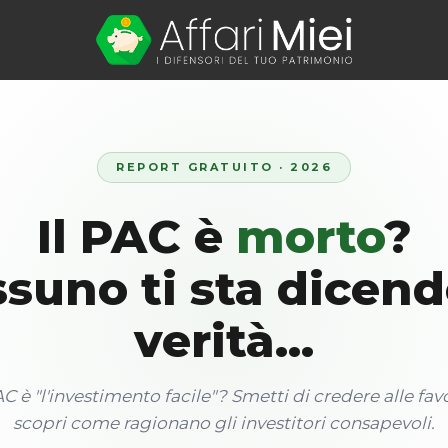
REPORT GRATUITO · 2026
Il PAC è
morto
?
suno ti sta dicend
verità...
AC è "l'investimento facile"? Smetti di credere alle fav
scopri come ragionano gli investitori consapevoli.