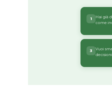
Hai già d
1
come inv
Vuoi sme
3
decisioni