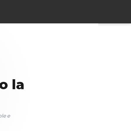
o la
ole e