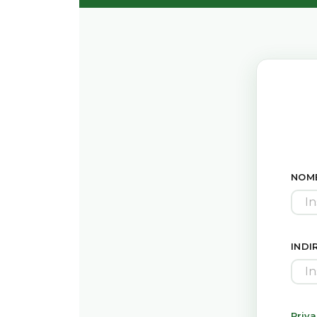
NOM
INDI
Priva